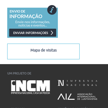
Já ultrapassa os mil inscritos o curso online "José Saramago:
Viagem, Ficção, Figuras", disponibilizado gratuitamente...
02/08/2026
-
18/12/2026
I Congresso Internacional Saramago Vive! em Belo Horizonte
I Congresso Internacional Saramago Vive! reúne estudiosos
das literaturas de língua portuguesa em Belo Horizonte...
06/07/2026
-
30/11/2026
Mapa de visitas
UM PROJETO DE