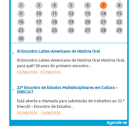
2
3
4
5
6
8
7
9
10
11
12
13
14
15
16
17
18
19
20
21
22
23
24
25
26
27
28
29
30
31
XI Encontro Latino-Americano de História Oral
XI Encontro Latino-Americano de História Oral História Oral,
para quê? 20 anos do primeiro encontro...
03/08/2026
-
07/08/2026
22º Encontro de Estudos Multidisciplinares em Cultura –
ENECULT
Está aberta a chamada para submissão de trabalhos ao 22.º
Enecult – Encontro de Estudos...
05/08/2026
-
13/08/2026
Agende-se
Curso online "José Saramago: Viagem, Ficção, Figuras",
disponibilizado gratuitamente pela plataforma NAU