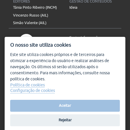
EDITORES
GESTÃO DE CONTEÚDOS
Tânia Pinto Ribeiro (INCM)
Ideia
Vincenzo Russo (AIL)
Simão Valente (AIL)
Enviar Informação
O nosso site utiliza cookies
Aviso Legal
Mapa do site
Este site utiliza
cookies
próprios e de terceiros para
otimizar a experiência do usuário e realizar análises de
SIGA-NOS
navegação. Os últimos só serão utilizados após o
Subscrever
consentimento. Para mais informações, consulte nossa
política de
cookies
.
Política de cookies
Configuração de cookies
Condições de Utilização
© Plataforma9, direitos
reservados.
Salvo indicado o contrário, a
nossa informação pode ser
Aceitar
replicada sem quaisquer
encargos,
desde que referida a
Rejeitar
Plataforma 9.