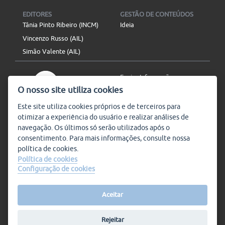
EDITORES
GESTÃO DE CONTEÚDOS
Tânia Pinto Ribeiro (INCM)
Ideia
Vincenzo Russo (AIL)
Simão Valente (AIL)
Enviar Informação
O nosso site utiliza cookies
Aviso Legal
Mapa do site
Este site utiliza
cookies
próprios e de terceiros para
otimizar a experiência do usuário e realizar análises de
SIGA-NOS
navegação. Os últimos só serão utilizados após o
Subscrever
consentimento. Para mais informações, consulte nossa
política de
cookies
.
Política de cookies
Configuração de cookies
Condições de Utilização
© Plataforma9, direitos
reservados.
Salvo indicado o contrário, a
nossa informação pode ser
Aceitar
replicada sem quaisquer
encargos,
desde que referida a
Rejeitar