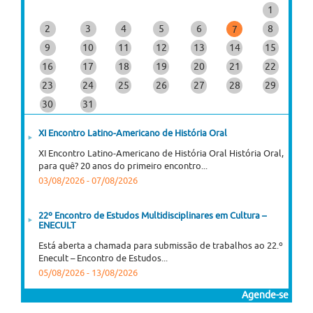
1
2
3
4
5
6
8
7
9
10
11
12
13
14
15
16
17
18
19
20
21
22
23
24
25
26
27
28
29
30
31
XI Encontro Latino-Americano de História Oral
XI Encontro Latino-Americano de História Oral História Oral,
para quê? 20 anos do primeiro encontro...
03/08/2026
-
07/08/2026
22º Encontro de Estudos Multidisciplinares em Cultura –
ENECULT
Está aberta a chamada para submissão de trabalhos ao 22.º
Enecult – Encontro de Estudos...
05/08/2026
-
13/08/2026
Agende-se
Curso online "José Saramago: Viagem, Ficção, Figuras",