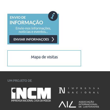
disponibilizado gratuitamente pela plataforma NAU
Já ultrapassa os mil inscritos o curso online "José Saramago:
Viagem, Ficção, Figuras", disponibilizado gratuitamente...
02/08/2026
-
18/12/2026
I Congresso Internacional Saramago Vive! em Belo Horizonte
I Congresso Internacional Saramago Vive! reúne estudiosos
das literaturas de língua portuguesa em Belo Horizonte...
06/07/2026
-
30/11/2026
Mapa de visitas
UM PROJETO DE