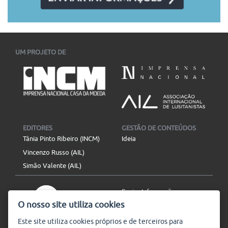
UM PROJETO DE
EDITORES
GESTÃO DE CONTEÚDOS
Tânia Pinto Ribeiro (INCM)
Ideia
Vincenzo Russo (AIL)
Simão Valente (AIL)
Enviar Informação
O nosso site utiliza cookies
Aviso Legal
Mapa do site
Este site utiliza
cookies
próprios e de terceiros para