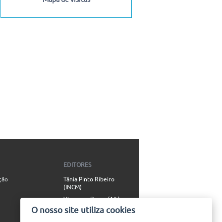
EDITORES
ção
Tânia Pinto Ribeiro
(INCM)
Vincenzo Russo (AIL)
O nosso site utiliza cookies
Simão Valente (AIL)