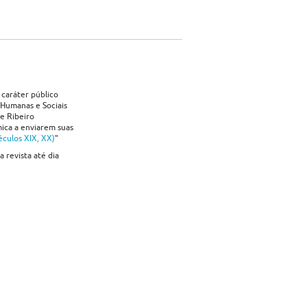
 caráter público
 Humanas e Sociais
e Ribeiro
ica a enviarem suas
éculos XIX, XX)
"
 revista até dia