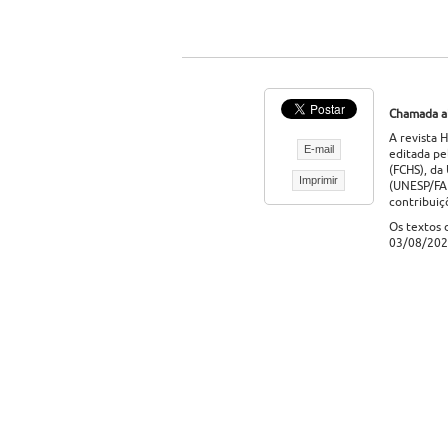
Chamada ab
A revista H
E-mail
editada pe
(FCHS), da
Imprimir
(UNESP/FAP
contribuiç
Os textos 
03/08/202