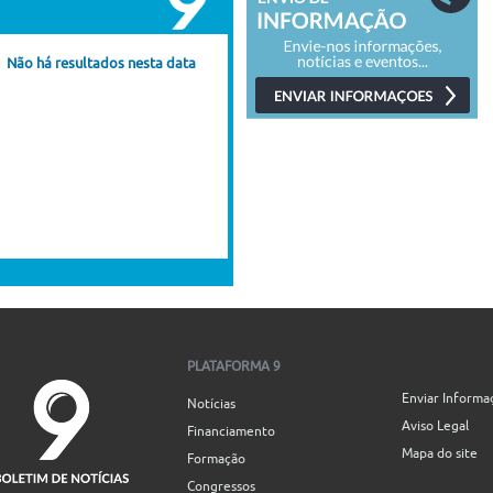
Não há resultados nesta data
PLATAFORMA 9
Enviar Informa
Notícias
Aviso Legal
Financiamento
Mapa do site
Formação
Congressos