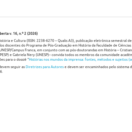
erta v. 16, n.º 2 (2026)
istória e Cultura (ISSN: 2238-6270 – Qualis A3), publicação eletrônica semestral de
los discentes do Programa de Pós-Graduação em História da Faculdade de Ciências
 UNESP/Campus Franca, em conjunto com as pós-doutorandas em História – Cristian
ESP) e Gabriela Nery (UNESP)– convida todos os membros da comunidade acadêm
ões para o dossiê "
Histórias nos mundos da imprensa: fontes, métodos e sujeitos (s
devem seguir as
Diretrizes para Autores
e devem ser encaminhados pelo sistema da
6.