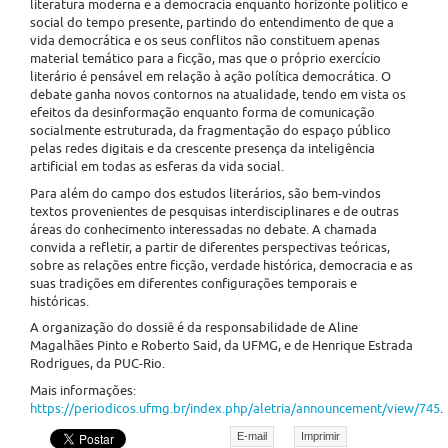
literatura moderna e a democracia enquanto horizonte político e
social do tempo presente, partindo do entendimento de que a
vida democrática e os seus conflitos não constituem apenas
material temático para a ficção, mas que o próprio exercício
literário é pensável em relação à ação política democrática. O
debate ganha novos contornos na atualidade, tendo em vista os
efeitos da desinformação enquanto forma de comunicação
socialmente estruturada, da fragmentação do espaço público
pelas redes digitais e da crescente presença da inteligência
artificial em todas as esferas da vida social.
Para além do campo dos estudos literários, são bem-vindos
textos provenientes de pesquisas interdisciplinares e de outras
áreas do conhecimento interessadas no debate. A chamada
convida a refletir, a partir de diferentes perspectivas teóricas,
sobre as relações entre ficção, verdade histórica, democracia e as
suas tradições em diferentes configurações temporais e
históricas.
A organização do dossiê é da responsabilidade de Aline
Magalhães Pinto e Roberto Said, da UFMG, e de Henrique Estrada
Rodrigues, da PUC-Rio.
Mais informações:
https://periodicos.ufmg.br/index.php/aletria/announcement/view/745
.
E-mail
Imprimir