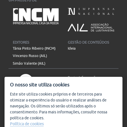
UM PROJETO DE
EDITORES
GESTÃO DE CONTEÚDOS
Tânia Pinto Ribeiro (INCM)
Ideia
Vincenzo Russo (AIL)
Simão Valente (AIL)
Enviar Informação
O nosso site utiliza cookies
Aviso Legal
Mapa do site
Este site utiliza
cookies
próprios e de terceiros para
otimizar a experiência do usuário e realizar análises de
SIGA-NOS
navegação. Os últimos só serão utilizados após o
Subscrever
consentimento. Para mais informações, consulte nossa
política de
cookies
.
Política de cookies