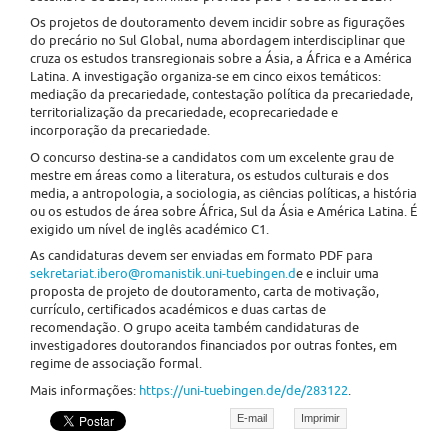
Os projetos de doutoramento devem incidir sobre as figurações
do precário no Sul Global, numa abordagem interdisciplinar que
cruza os estudos transregionais sobre a Ásia, a África e a América
Latina. A investigação organiza-se em cinco eixos temáticos:
mediação da precariedade, contestação política da precariedade,
territorialização da precariedade, ecoprecariedade e
incorporação da precariedade.
O concurso destina-se a candidatos com um excelente grau de
mestre em áreas como a literatura, os estudos culturais e dos
media, a antropologia, a sociologia, as ciências políticas, a história
ou os estudos de área sobre África, Sul da Ásia e América Latina. É
exigido um nível de inglês académico C1.
As candidaturas devem ser enviadas em formato PDF para
sekretariat.ibero@romanistik.uni-tuebingen.d
e e incluir uma
proposta de projeto de doutoramento, carta de motivação,
currículo, certificados académicos e duas cartas de
recomendação. O grupo aceita também candidaturas de
investigadores doutorandos financiados por outras fontes, em
regime de associação formal.
Mais informações:
https://uni-tuebingen.de/de/283122
.
E-mail
Imprimir