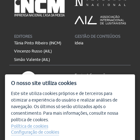
EDITORES
GESTÃO DE CONTEÚDOS
Tânia Pinto Ribeiro (INCM)
Ideia
Vincenzo Russo (AIL)
Simão Valente (AIL)
Enviar Informação
O nosso site utiliza cookies
Aviso Legal
Mapa do site
Este site utiliza
cookies
próprios e de terceiros para
otimizar a experiência do usuário e realizar análises de
SIGA-NOS
navegação. Os últimos só serão utilizados após o
Subscrever
consentimento. Para mais informações, consulte nossa
política de
cookies
.
Política de cookies
Configuração de cookies
Condições de Utilização
© Plataforma9, direitos
reservados.
Salvo indicado o contrário, a